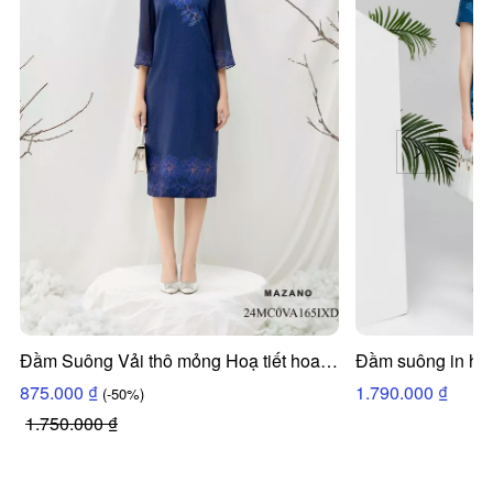
Đầm Suông Vải thô mỏng Hoạ tiết hoa in
Đầm suông in họa
hoa chìm bố cục Cổ tròn Tay lỡ Dài đến
24HC0VA142IX
875.000 ₫
1.790.000 ₫
(-50%)
bắp chân VA165IXD 24MC0VA165IXD
1.750.000 ₫