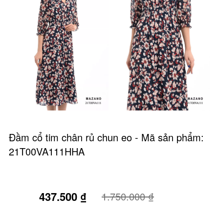
Đầm cổ tim chân rủ chun eo - Mã sản phẩm:
21T00VA111HHA
437.500 ₫
75%
1.750.000 ₫