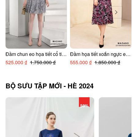
Đầm chun eo họa tiết cổ tim
Đầm họa tiết xoắn ngực eo
chân bèo
cao chân rủ
525.000 ₫
1.750.000 ₫
555.000 ₫
1.850.000 ₫
BỘ SƯU TẬP MỚI - HÈ 2024
50%