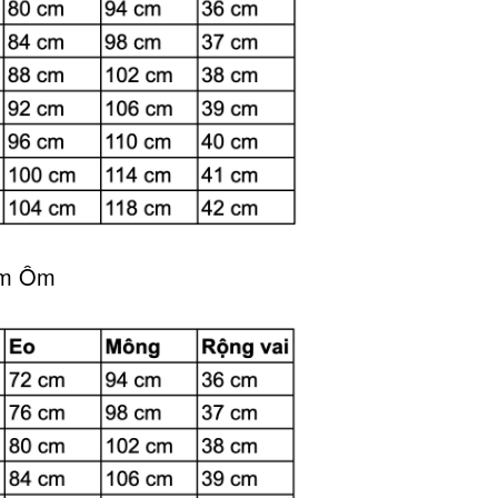
ầm Ôm