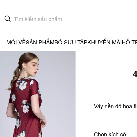
MỚI VỀ
SẢN PHẨM
BỘ SƯU TẬP
KHUYẾN MÃI
HỖ T
4
GIẢM
75%
Chọn kích cỡ