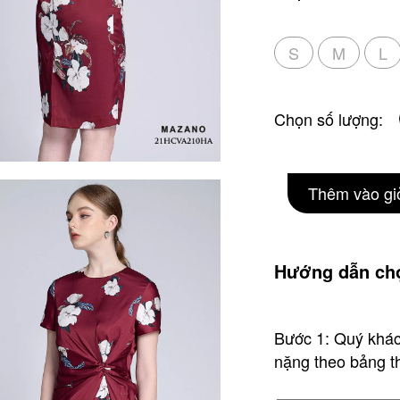
S
M
L
Chọn số lượng:
Thêm vào gi
Hướng dẫn chọ
Bước 1: Quý khác
nặng theo bảng th