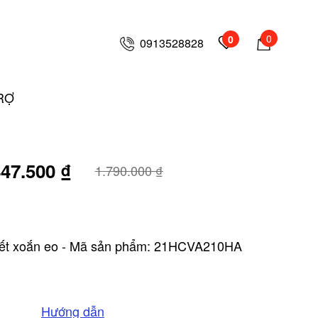
0
0
0913528828
RỢ
47.500 ₫
1.790.000 ₫
Váy nền đỏ họa tiết xoắn eo - Mã sản phẩm: 21HCVA210HA
Hướng dẫn