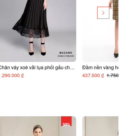
Chân váy xoè vải lụa phối gấu chân
Đầm nền vàng họa tiết s
ren
1.290.000 ₫
437.500 ₫
1.750.000 ₫
50%