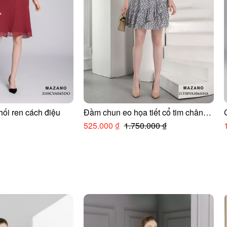
ối ren cách điệu
Đầm chun eo họa tiết cổ tim chân
bèo
525.000 ₫
1.750.000 ₫