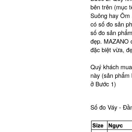
bên trên (mục 
Suông hay Ôm s
có số đo sản ph
số đo sản phẩm
đẹp. MAZANO đã
đặc biệt vừa, đ
Quý khách mua 
này (sản phẩm 
ở Bước 1)
Số đo Váy - Đ