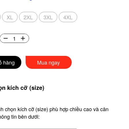
XL
2XL
3XL
4XL
ỏ hàng
Mua ngay
n kích cỡ (size)
h chọn kích cỡ (size) phù hợp chiều cao và cân
ông tin bên dưới: