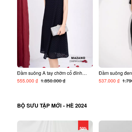
Đầm suông A tay chờm cổ đính
Đầm suông đen 
trang trí
điệu
555.000 ₫
1.850.000 ₫
537.000 ₫
1.79
BỘ SƯU TẬP MỚI - HÈ 2024
50%