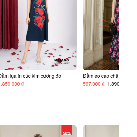
Đầm lụa in cúc kim cương đỏ
Đầm eo cao chân nhún 
1.850.000 ₫
567.000 ₫
1.890.000 ₫
50%