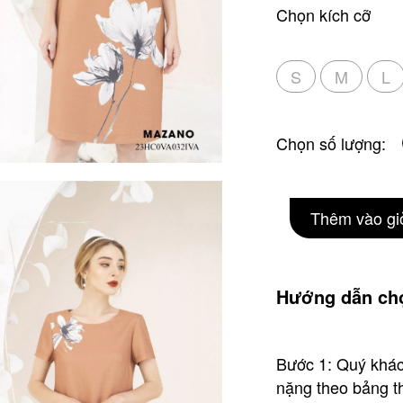
Chọn kích cỡ
S
M
L
Chọn số lượng:
Thêm vào gi
Hướng dẫn chọ
Bước 1: Quý khác
nặng theo bảng th