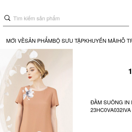
MỚI VỀ
SẢN PHẨM
BỘ SƯU TẬP
KHUYẾN MÃI
HỖ T
1
GIẢM
ĐẦM SUÔNG IN 
23HC0VA032IVA