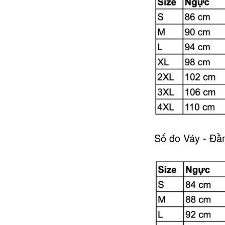
Số đo Váy - Đ