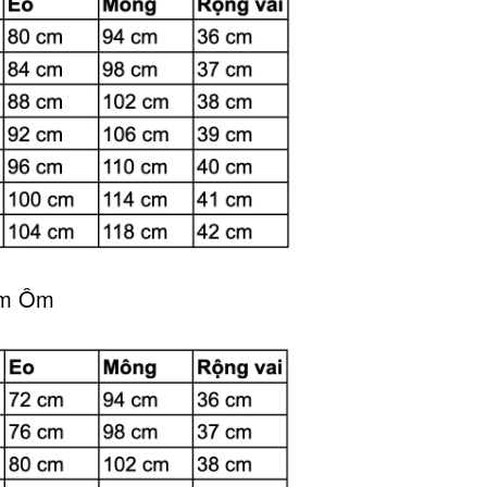
ầm Ôm