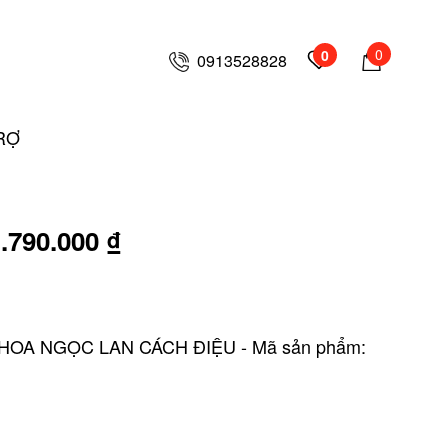
0
0
0913528828
RỢ
.790.000 ₫
HOA NGỌC LAN CÁCH ĐIỆU - Mã sản phẩm: