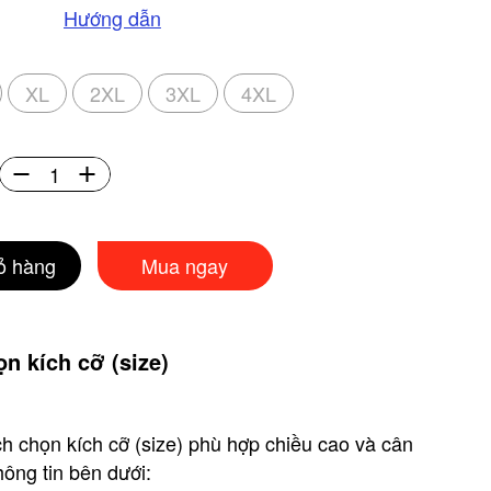
Hướng dẫn
XL
2XL
3XL
4XL
ỏ hàng
Mua ngay
n kích cỡ (size)
h chọn kích cỡ (size) phù hợp chiều cao và cân
ông tin bên dưới: