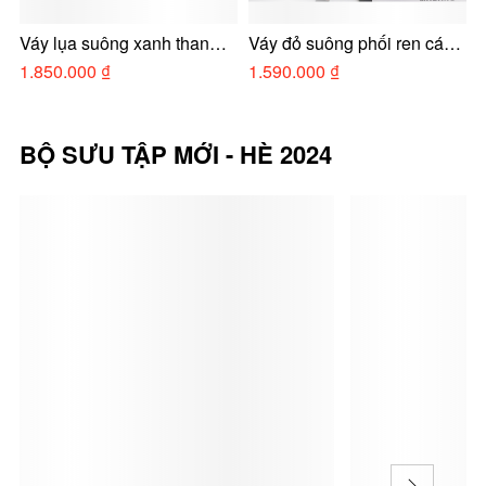
Váy lụa suông xanh than
Váy đỏ suông phối ren cách
Đ
họa tiết hoa cổ tim
điệu
1.850.000 ₫
1.590.000 ₫
BỘ SƯU TẬP MỚI - HÈ 2024
50%