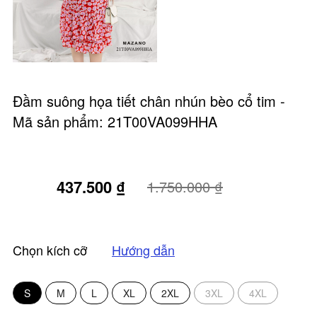
Đầm suông họa tiết chân nhún bèo cổ tim -
Mã sản phẩm: 21T00VA099HHA
437.500 ₫
75%
1.750.000 ₫
Chọn kích cỡ
Hướng dẫn
S
M
L
XL
2XL
3XL
4XL