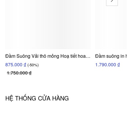
Đầm Suông Vải thô mỏng Hoạ tiết hoa in
Đầm suông in họa
hoa chìm bố cục Cổ tròn Tay lỡ Dài đến
24HC0VA142IX
875.000 ₫
1.790.000 ₫
(-50%)
bắp chân VA165IXD 24MC0VA165IXD
1.750.000 ₫
HỆ THỐNG CỬA HÀNG