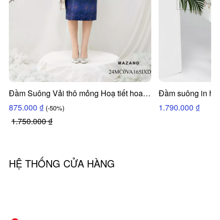
Đầm Suông Vải thô mỏng Hoạ tiết hoa in
Đầm suông in họa
hoa chìm bố cục Cổ tròn Tay lỡ Dài đến
24HC0VA142IX
875.000 ₫
1.790.000 ₫
(-50%)
bắp chân VA165IXD 24MC0VA165IXD
1.750.000 ₫
HỆ THỐNG CỬA HÀNG