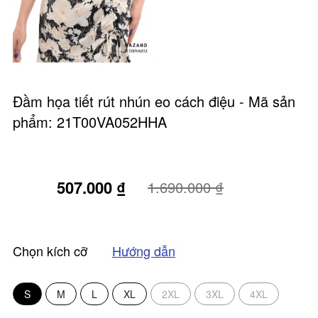
Đầm họa tiết rút nhún eo cách điệu - Mã sản
phẩm: 21T00VA052HHA
507.000 ₫
70%
1.690.000 ₫
Chọn kích cỡ
Hướng dẫn
S
M
L
XL
2XL
3XL
4XL