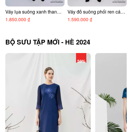
Váy lụa suông xanh than
Váy đỏ suông phối ren cách
Đ
họa tiết hoa cổ tim
điệu
1.850.000 ₫
1.590.000 ₫
BỘ SƯU TẬP MỚI - HÈ 2024
50%